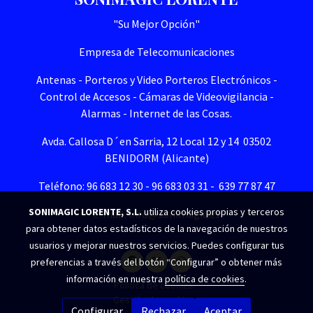
"Su Mejor Opción"
Empresa de Telecomunicaciones
Antenas - Porteros y Video Porteros Electrónicos -
Control de Accesos - Cámaras de Videovigilancia -
Alarmas - Internet de las Cosas.
Avda. Callosa D´en Sarria, 12 Local 12 y 14 03502
BENIDORM (Alicante)
Teléfono: 96 683 12 30 - 96 683 03 31 - 639 77 87 47
SONIMAGIC LORENTE, S.L.
utiliza cookies propias y terceros
e-mail. info@sonimagic.es
para obtener datos estadísticos de la navegación de nuestros
usuarios y mejorar nuestros servicios. Puedes configurar tus
preferencias a través del botón “Configurar” o obtener más
información en nuestra
política de cookies
.
Política de cookies
Gestión de cookies
Configurar
Rechazar
Aceptar