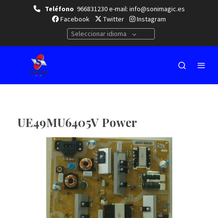
Teléfono
966831230 e-mail: info@sonimagic.es
Facebook
Twitter
Instagram
Seleccionar idioma
UE49MU6405V Power