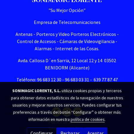
"Su Mejor Opción"
Empresa de Telecomunicaciones
Antenas - Porteros y Video Porteros Electrónicos -
Control de Accesos - Cámaras de Videovigilancia -
Alarmas - Internet de las Cosas.
Avda. Callosa D´en Sarria, 12 Local 12 y 14 03502
BENIDORM (Alicante)
Teléfono: 96 683 12 30 - 96 683 03 31 - 639 77 87 47
SONIMAGIC LORENTE, S.L.
utiliza cookies propias y terceros
e-mail. info@sonimagic.es
para obtener datos estadísticos de la navegación de nuestros
usuarios y mejorar nuestros servicios. Puedes configurar tus
preferencias a través del botón “Configurar” o obtener más
información en nuestra
política de cookies
.
Política de cookies
Gestión de cookies
Configurar
Rechazar
Aceptar