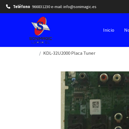
Teléfono
966831230 e-mail: info@sonimagic.es
Inicio
No
KDL-32U2000 Placa Tuner