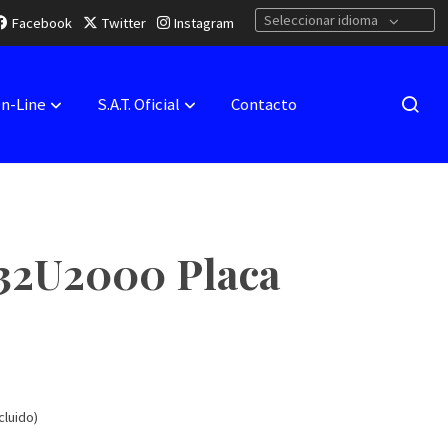
Seleccionar idioma
Facebook
Twitter
Instagram
On-Line
S.A.T. Oficial
Contacto
2U2000 Placa
r
cluido)