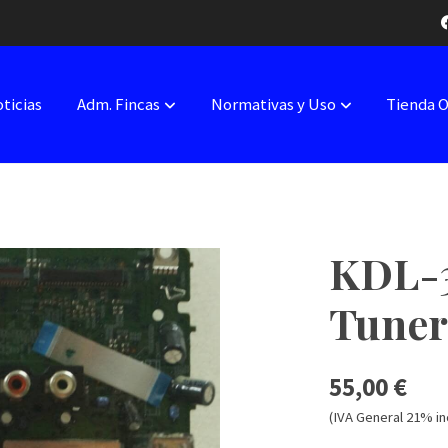
ticias
Adm. Fincas
Normativas y Uso
Tienda 
KDL-3
Tune
55,00 €
(IVA General 21% in