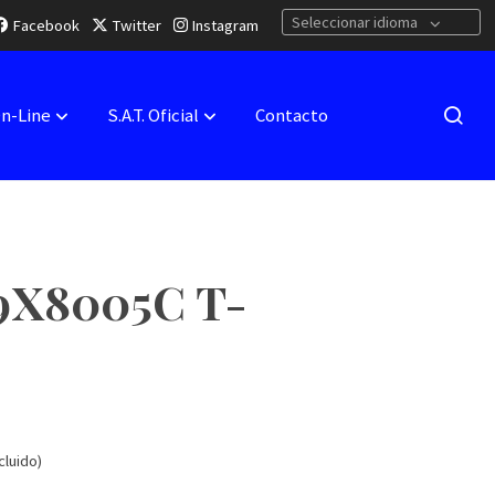
Seleccionar idioma
Facebook
Twitter
Instagram
On-Line
S.A.T. Oficial
Contacto
9X8005C T-
cluido)