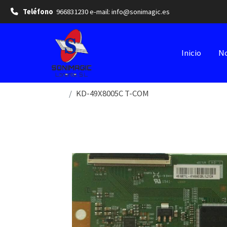
Teléfono
966831230 e-mail: info@sonimagic.es
Inicio
No
KD-49X8005C T-COM