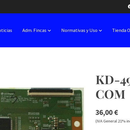
ticias
Adm. Fincas
Normativas y Uso
Tienda 
KD-4
COM
36,00 €
(IVA General 21% in