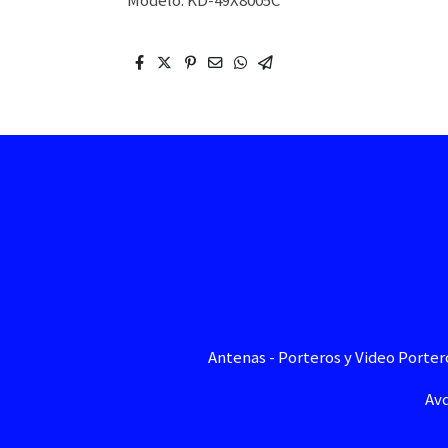
Modelo: KD-49X8005C
Antenas - Porteros y Video Portero
Avd