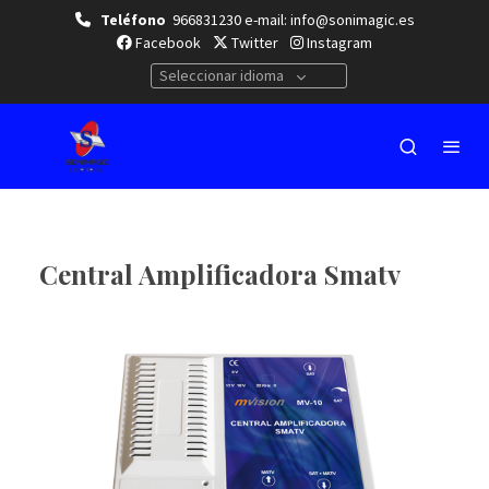
Teléfono
966831230 e-mail: info@sonimagic.es
Facebook
Twitter
Instagram
Seleccionar idioma
Central Amplificadora Smatv