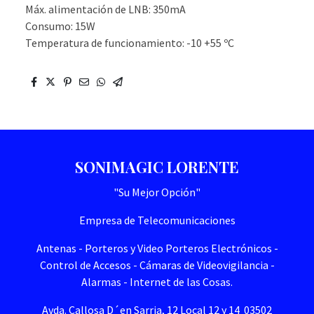
Máx. alimentación de LNB: 350mA
Consumo: 15W
Temperatura de funcionamiento: -10 +55 ºC
SONIMAGIC LORENTE
"Su Mejor Opción"
Empresa de Telecomunicaciones
Antenas - Porteros y Video Porteros Electrónicos -
Control de Accesos - Cámaras de Videovigilancia -
Alarmas - Internet de las Cosas.
Avda. Callosa D´en Sarria, 12 Local 12 y 14 03502